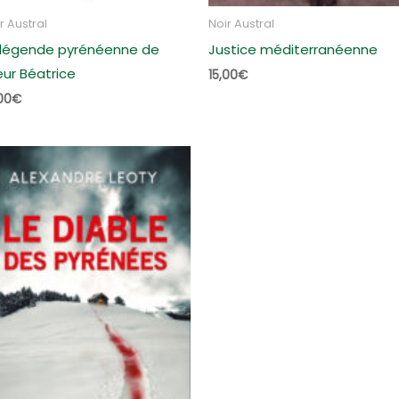
r Austral
Noir Austral
 légende pyrénéenne de
Justice méditerranéenne
ur Béatrice
15,00
€
00
€