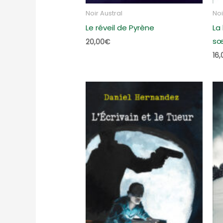
Noir Austral
Noi
Le réveil de Pyrène
La
sœ
20,00
€
16,