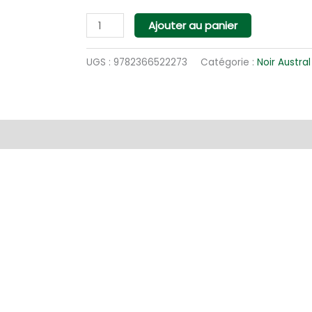
quantité
Ajouter au panier
de
Apokalypse
UGS :
9782366522273
Catégorie :
Noir Austral
entaires