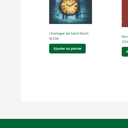
L’Horloger de Saint Roch
De 
18,00
€
20,
Ajouter au panier
A