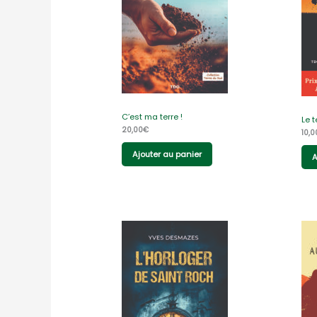
C’est ma terre !
Le 
20,00
€
10,0
Ajouter au panier
A