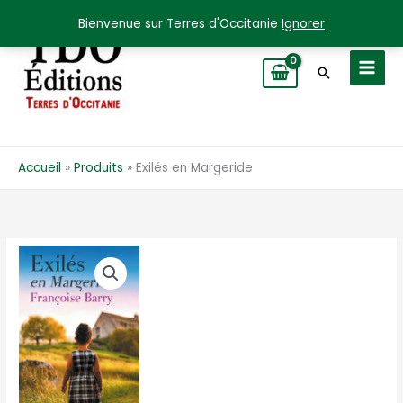
Aller
Bienvenue sur Terres d'Occitanie
Ignorer
au
contenu
Recherche
Accueil
Produits
Exilés en Margeride