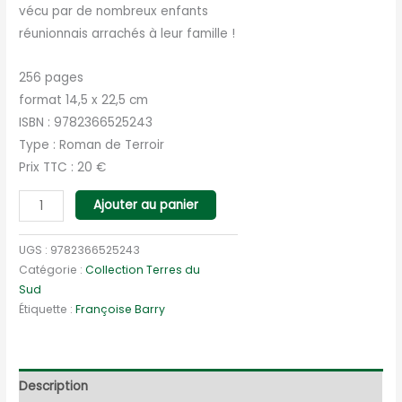
vécu par de nombreux enfants
réunionnais arrachés à leur famille !
256 pages
format 14,5 x 22,5 cm
ISBN : 9782366525243
Type : Roman de Terroir
Prix TTC : 20 €
quantité
Ajouter au panier
de
Exilés
UGS :
9782366525243
en
Catégorie :
Collection Terres du
Sud
Margeride
Étiquette :
Françoise Barry
Description