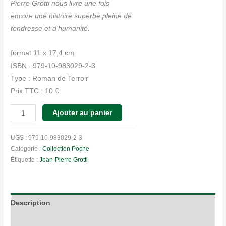
Pierre Grotti nous livre une fois
encore une histoire superbe pleine de
tendresse et d’humanité.
format 11 x 17,4 cm
ISBN : 979-10-983029-2-3
Type : Roman de Terroir
Prix TTC : 10 €
quantité
Ajouter au panier
de
Je
UGS :
979-10-983029-2-3
pars
Catégorie :
Collection Poche
Étiquette :
Jean-Pierre Grotti
demain
(poche)
Description
Informations complémentaires