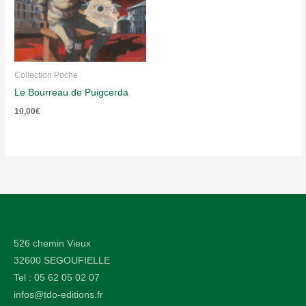
Collection Poche
Le Bourreau de Puigcerda
10,00
€
526 chemin Vieux
32600 SEGOUFIELLE
Tel : 05 62 05 02 07
infos@tdo-editions.fr