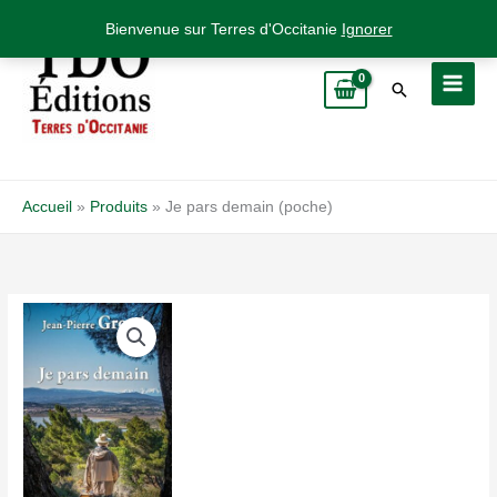
Aller
Bienvenue sur Terres d'Occitanie
Ignorer
au
contenu
Rechercher
Accueil
Produits
Je pars demain (poche)