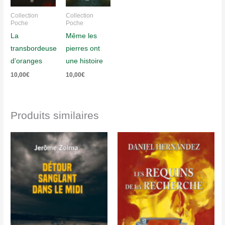
Collection
Collection
Poche
Poche
La
Même les
transbordeuse
pierres ont
d’oranges
une histoire
10,00
€
10,00
€
Produits similaires