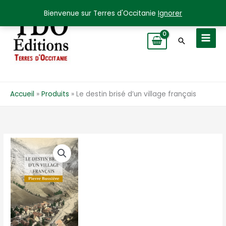
Aller
Bienvenue sur Terres d'Occitanie
Ignorer
au
contenu
Recherche
Accueil
Produits
Le destin brisé d’un village français