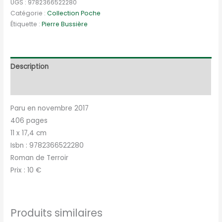
Le
UGS :
9782366522280
destin
Catégorie :
Collection Poche
Étiquette :
Pierre Bussière
brisé
d'un
village
français
Description
Informations complémentaires
Paru en novembre 2017
406 pages
11 x 17,4 cm
Isbn : 9782366522280
Roman de Terroir
Prix : 10 €
Produits similaires