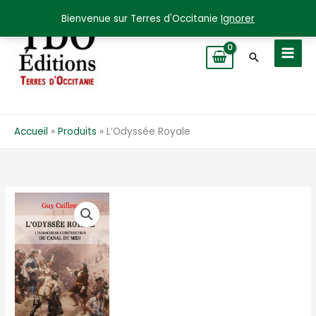
Aller
Bienvenue sur Terres d'Occitanie
Ignorer
au
contenu
Recherche
Accueil
Produits
L’Odyssée Royale