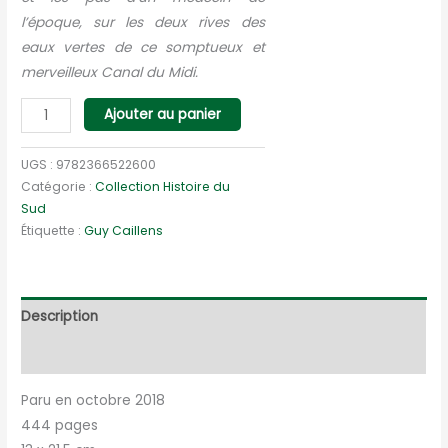
l’époque, sur les deux rives des
eaux vertes de ce somptueux et
merveilleux Canal du Midi.
quantité
Ajouter au panier
de
L'Odyssée
UGS :
9782366522600
Royale
Catégorie :
Collection Histoire du
Sud
Étiquette :
Guy Caillens
Description
Informations complémentaires
Paru en octobre 2018
444 pages