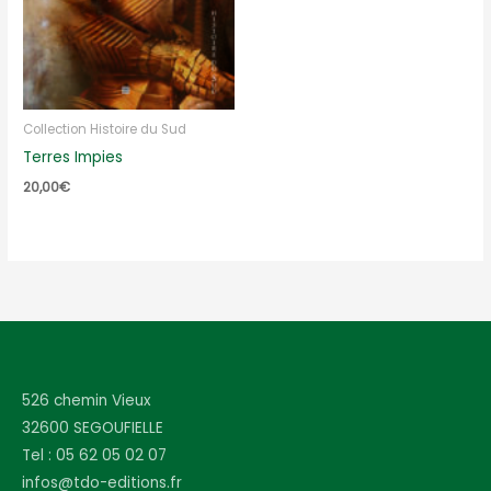
Collection Histoire du Sud
Terres Impies
20,00
€
526 chemin Vieux
32600 SEGOUFIELLE
Tel : 05 62 05 02 07
infos@tdo-editions.fr