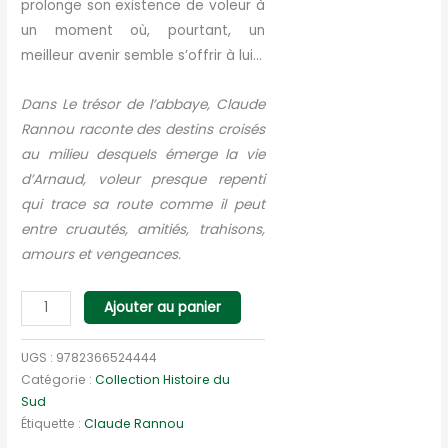
prolonge son existence de voleur à
un moment où, pourtant, un
meilleur avenir semble s’offrir à lui…
Dans Le trésor de l’abbaye, Claude
Rannou raconte des destins croisés
au milieu desquels émerge la vie
d’Arnaud, voleur presque repenti
qui trace sa route comme il peut
entre cruautés, amitiés, trahisons,
amours et vengeances.
quantité
Ajouter au panier
de
Le
UGS :
9782366524444
trésor
Catégorie :
Collection Histoire du
Sud
de
Étiquette :
Claude Rannou
l'abbaye