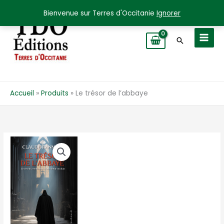
Aller
Bienvenue sur Terres d'Occitanie
Ignorer
au
contenu
Recherche
Accueil
Produits
Le trésor de l’abbaye