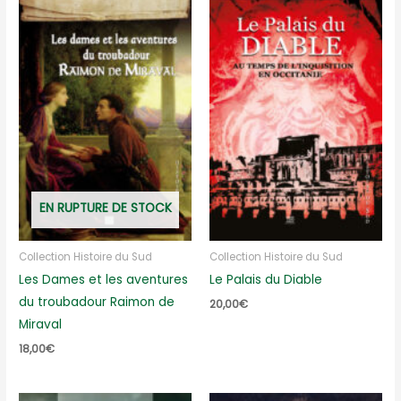
EN RUPTURE DE STOCK
Collection Histoire du Sud
Collection Histoire du Sud
Les Dames et les aventures
Le Palais du Diable
du troubadour Raimon de
20,00
€
Miraval
18,00
€