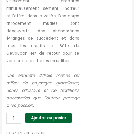
visiblement préparés
minutieusement sèment l’horreur
et l’effroi dans la vallée. Des corps
atrocement mutilés sont
découverts, des phénomènes
étranges se succèdent et dans
tous les esprits, la Bête du
Gévaudan est de retour pour se
venger de ces terres maudites…
Une enquête difficile menée au
milieu de paysages grandioses,
riches d’histoire et de traditions
ancestrales que l’auteur partage
avec passion.
quantité
Ajouter au panier
de
L'effroi
UGS :
9782366522969