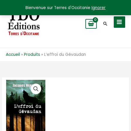
Aller
Bienvenue sur Terres d'Occitanie
Ignorer
au
contenu
Recherche
Accueil
Produits
L’effroi du Gévaudan