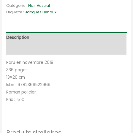
du
Catégorie :
Noir Austral
Étiquette :
Jacques Hénaux
Gévaudan
Description
Informations complémentaires
Paru en novembre 2019
336 pages
13×20 cm
Isbn : 9782366522969
Roman policier
Prix : 15 €
Produits similaires