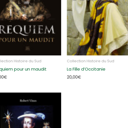
lection Histoire du Sud
Collection Histoire du Sud
quiem pour un maudit
La Fille d’Occitanie
00
€
20,00
€