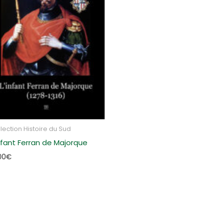
lection Histoire du Sud
infant Ferran de Majorque
00
€