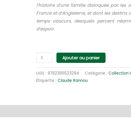
l’histoire d’une famille disloquée par les
France et d’Angleterre, et dont les destins
temps obscurs, desquels percent néanm
d’espoir.
quantité
Ajouter au panier
de
Les
UGS :
9782366523294
Catégorie :
Collection 
orphelins
Étiquette :
Claude Rannou
de
grand
chemin
entaires