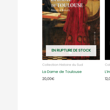
EN RUPTURE DE STOCK
Collection Histoire du Sud
Col
La Dame de Toulouse
L’
20,00
€
12,