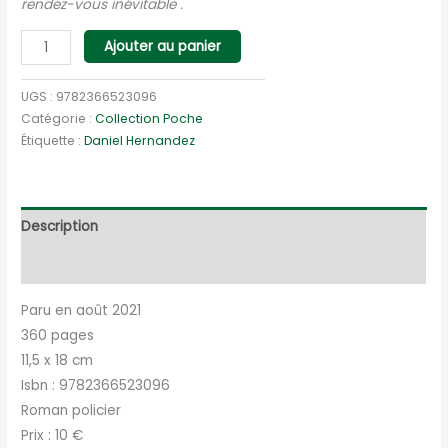
rendez-vous inévitable .
quantité
Ajouter au panier
de
Les
UGS :
9782366523096
Requins
Catégorie :
Collection Poche
Étiquette :
Daniel Hernandez
de
la
Recherche
Description
Informations complémentaires
Paru en août 2021
360 pages
11,5 x 18 cm
Isbn : 9782366523096
Roman policier
Prix : 10 €