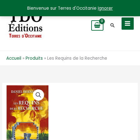
Aller
Bienvenue sur Terres d'Occitanie
Ignorer
au
contenu
Recherche
Accueil
Produits
Les Requins de la Recherche