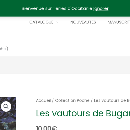
Bienvenue sur Terres d'Occitanie
Ignorer
CATALOGUE
NOUVEAUTÉS
MANUSCRI
che)
Accueil
/
Collection Poche
/ Les vautours de 
Les vautours de Buga
10,00
€