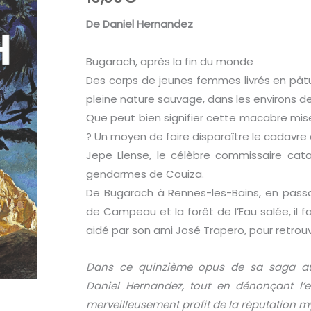
De Daniel Hernandez
Bugarach, après la fin du monde
Des corps de jeunes femmes livrés en pât
pleine nature sauvage, dans les environs d
Que peut bien signifier cette macabre mise 
? Un moyen de faire disparaître le cadavre 
Jepe Llense, le célèbre commissaire cat
gendarmes de Couiza.
De Bugarach à Rennes-les-Bains, en pass
de Campeau et la forêt de l’Eau salée, il fa
aidé par son ami José Trapero, pour retrouver 
Dans ce quinzième opus de sa saga au 
Daniel Hernandez, tout en dénonçant l’ex
merveilleusement profit de la réputation my