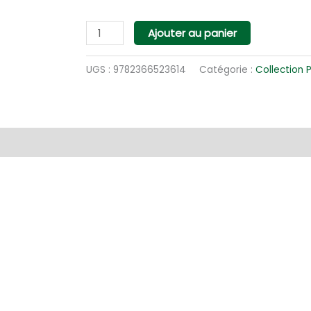
quantité
Ajouter au panier
de
Les
UGS :
9782366523614
Catégorie :
Collection 
vautours
de
Bugarach
(poche)
entaires