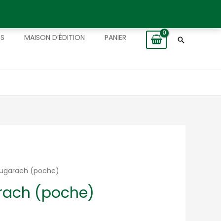
TS
MAISON D’ÉDITION
PANIER
Recherch
Bugarach (poche)
rach (poche)