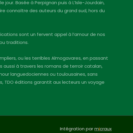
le jour. Basée à Perpignan puis à L’Isle-Jourdain,
faire connaître des auteurs du grand sud, hors du
blications sont un fervent appel à l’amour de nos
ou traditions.
mpliers, ou les terribles Almogavares, en passant
s aussi à travers les romans de terroir catalan,
’amour languedociennes ou toulousaines, sans
ins, TDO éditions garantit aux lecteurs un voyage
Intégration par
m
i
craux