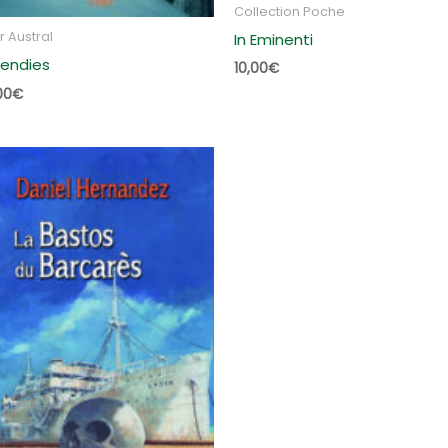
Collection Poche
r Austral
In Eminenti
cendies
10,00
€
00
€