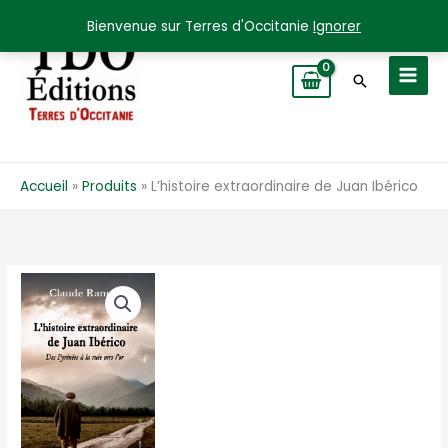
Aller
Bienvenue sur Terres d'Occitanie
Ignorer
au
contenu
Recherche
Accueil
Produits
L’histoire extraordinaire de Juan Ibérico