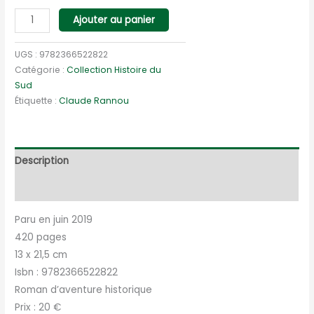
quantité
Ajouter au panier
de
L'histoire
UGS :
9782366522822
extraordinaire
Catégorie :
Collection Histoire du
Sud
de
Étiquette :
Claude Rannou
Juan
Ibérico
Description
Informations complémentaires
Paru en juin 2019
420 pages
13 x 21,5 cm
Isbn : 9782366522822
Roman d’aventure historique
Prix : 20 €