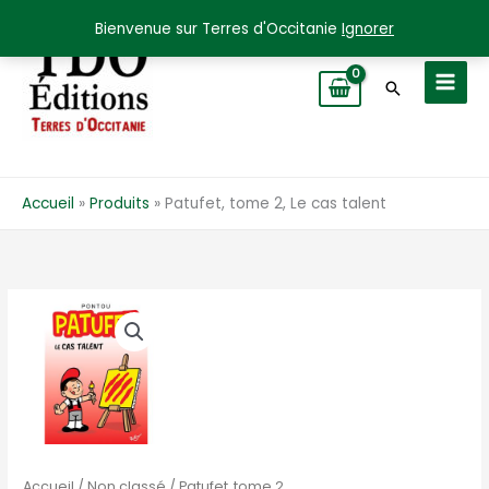
Aller
Bienvenue sur Terres d'Occitanie
Ignorer
au
contenu
Recherche
Accueil
Produits
Patufet, tome 2, Le cas talent
Accueil
/
Non classé
/ Patufet, tome 2,