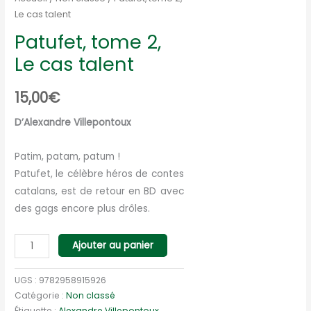
Le cas talent
Patufet, tome 2,
Le cas talent
15,00
€
D’Alexandre Villepontoux
Patim, patam, patum !
Patufet, le célèbre héros de contes
catalans, est de retour en BD avec
des gags encore plus drôles.
quantité
Ajouter au panier
de
Patufet,
UGS :
9782958915926
tome
Catégorie :
Non classé
Étiquette :
Alexandre Villepontoux