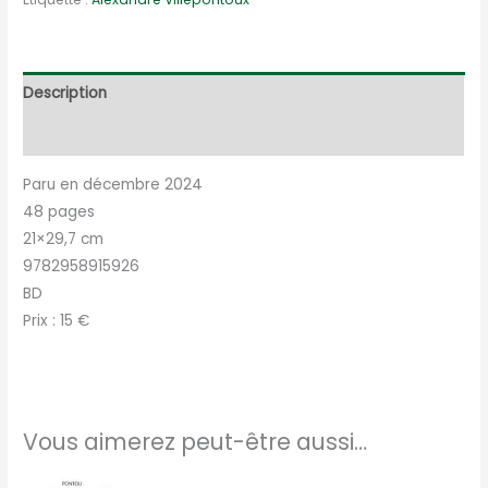
2,
Le
cas
talent
Description
Informations complémentaires
Paru en décembre 2024
48 pages
21×29,7 cm
9782958915926
BD
Prix : 15 €
Vous aimerez peut-être aussi…