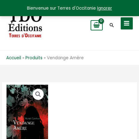
Aller
Bienvenue sur Terres d'Occitanie
Ignorer
au
contenu
Recherche
Accueil
Produits
Vendange Amère