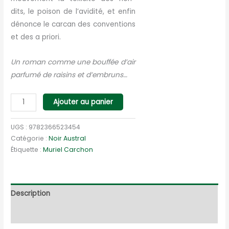
dits, le poison de l’avidité, et enfin
dénonce le carcan des conventions
et des a priori.
Un roman comme une bouffée d’air
parfumé de raisins et d’embruns…
quantité
Ajouter au panier
de
Vendange
UGS :
9782366523454
Amère
Catégorie :
Noir Austral
Étiquette :
Muriel Carchon
Description
Informations complémentaires