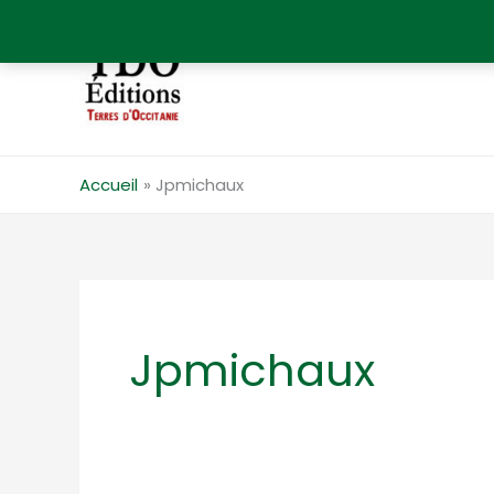
Aller
au
contenu
Accueil
Jpmichaux
Jpmichaux