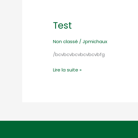
Test
Non classé
/
Jpmichaux
/bcvbcvbcvbcvbcvbfg
Test
Lire la suite »