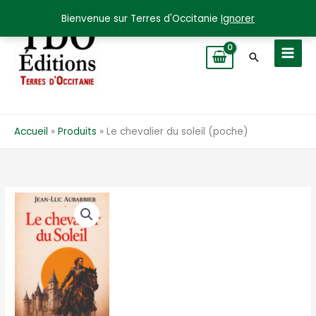
Aller
Bienvenue sur Terres d'Occitanie
Ignorer
au
contenu
Recherche
Accueil
Produits
Le chevalier du soleil (poche)