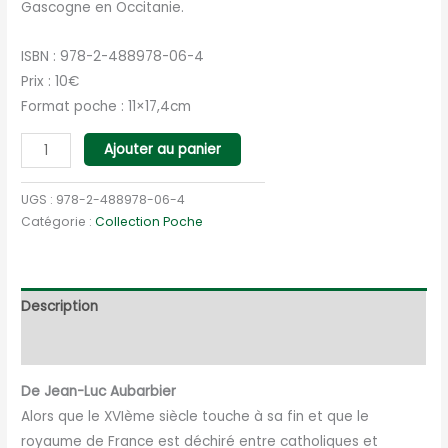
Gascogne en Occitanie.
ISBN : 978-2-488978-06-4
Prix : 10€
Format poche : 11×17,4cm
quantité
Ajouter au panier
de
Le
UGS :
978-2-488978-06-4
chevalier
Catégorie :
Collection Poche
du
soleil
(poche)
Description
Informations complémentaires
De Jean-Luc Aubarbier
Alors que le XVIème siècle touche à sa fin et que le
royaume de France est déchiré entre catholiques et