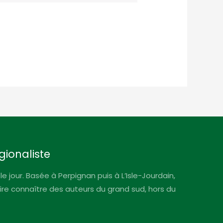
gionaliste
le jour. Basée à Perpignan puis à L’Isle-Jourdain,
faire connaître des auteurs du grand sud, hors du