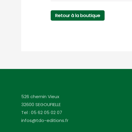
Retour à la boutique
526 chemin Vieux
32600 SEGOUFIELLE
Tel : 05 62 05 02 07
infos@tdo-editions.fr