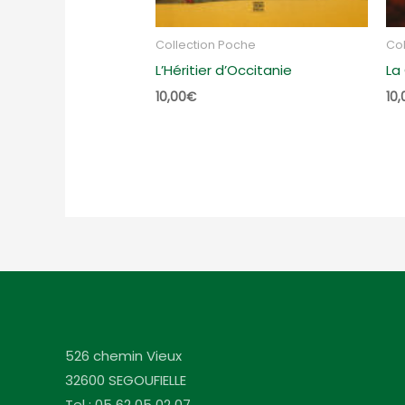
Collection Poche
Col
L’Héritier d’Occitanie
La
10,00
€
10,
526 chemin Vieux
32600 SEGOUFIELLE
Tel : 05 62 05 02 07