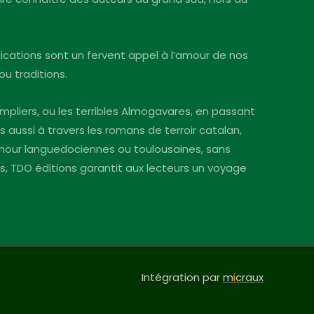
blications sont un fervent appel à l’amour de nos
ou traditions.
mpliers, ou les terribles Almogavares, en passant
s aussi à travers les romans de terroir catalan,
’amour languedociennes ou toulousaines, sans
ins, TDO éditions garantit aux lecteurs un voyage
Intégration par
m
i
craux