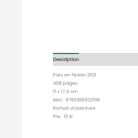
Description
Informations complém
Paru en février 2021
408 pages
11 x 17,4 cm
Isbn : 9782366522198
Roman d’aventure
Prix : 10 €