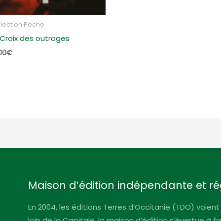
lection Poche
 Croix des outrages
00
€
Maison d’édition indépendante et ré
En 2004, les éditions Terres d’Occitanie (TDO) voient 
loin de la Capitale, la maison d’édition s’évertue à 