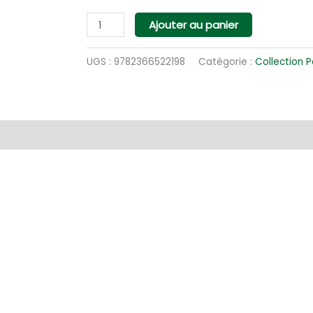
quantité
Ajouter au panier
de
In
UGS :
9782366522198
Catégorie :
Collection 
Eminenti
entaires