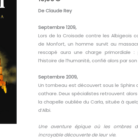
De Claude Rey
Septembre 1209,
Lors de la Croisade contre les Albigeoi
de Monfort, un homme survit au massacre 
rescapé aura une charge primordiale :
l’histoire de l’humanité, confié alors par so
Septembre 2009,
Un tombeau est découvert sous le Sphinx de G
cathare. Deux spécialistes retrouvent alor
la chapelle oubliée du Carla, située à quel
d’Albi.
Une aventure épique où les ombres d
incroyable découverte de leur vie.