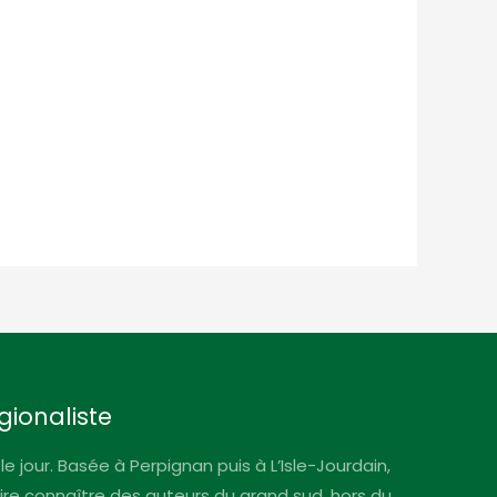
gionaliste
le jour. Basée à Perpignan puis à L’Isle-Jourdain,
faire connaître des auteurs du grand sud, hors du