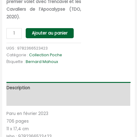
premier volet avec Trencavel et les
Cavaliers de l’Apocalypse (TDO,
2020).
quantité
Ajouter au panier
de
Tome
UGS :
9782366523423
2
Catégorie :
Collection Poche
Étiquette :
Bernard Mahoux
Trencavel
et
La
Comtesse
Description
Bannie
Informations complémentaires
-
L'Agneau
Paru en février 2023
cathare
706 pages
11 x 17,4 cm
Isbn : 9782366523423