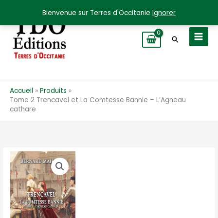
Aller
Bienvenue sur Terres d'Occitanie
Ignorer
au
contenu
Recherche
Accueil
Produits
Tome 2 Trencavel et La Comtesse Bannie – L’Agneau
cathare