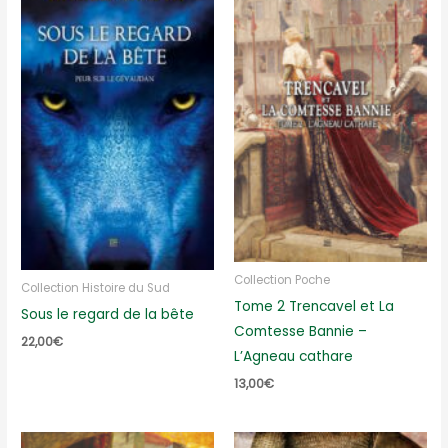
Collection Poche
Collection Histoire du Sud
Tome 2 Trencavel et La
Sous le regard de la bête
Comtesse Bannie –
22,00
€
L’Agneau cathare
13,00
€