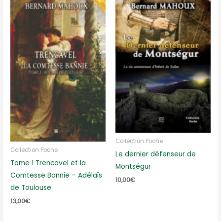
Collection Poche
Collection Poche
Le dernier défenseur de
Tome 1 Trencavel et la
Montségur
Comtesse Bannie – Adélaïs
10,00
€
de Toulouse
13,00
€