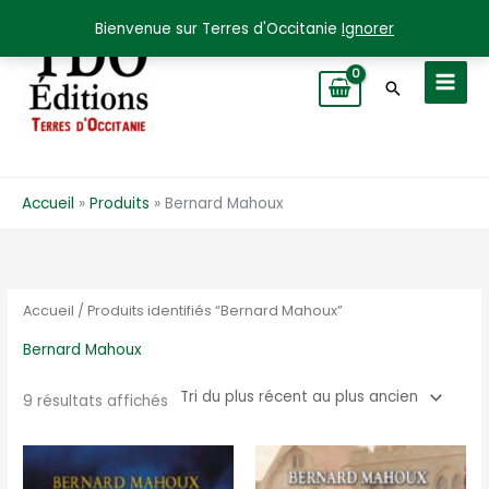
Aller
Bienvenue sur Terres d'Occitanie
Ignorer
au
contenu
Recherche
Accueil
Produits
Bernard Mahoux
Accueil
/ Produits identifiés “Bernard Mahoux”
Bernard Mahoux
Trié
9 résultats affichés
du
plus
récent
au
plus
ancien