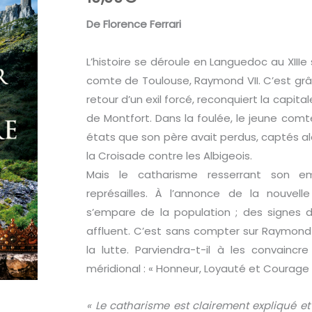
De Florence Ferrari
L’histoire se déroule en Languedoc au XIIIe s
comte de Toulouse, Raymond VII. C’est grâ
retour d’un exil forcé, reconquiert la capita
de Montfort. Dans la foulée, le jeune com
états que son père avait perdus, captés al
la Croisade contre les Albigeois.
Mais le catharisme resserrant son e
représailles. À l’annonce de la nouvell
s’empare de la population ; des signes d
affluent. C’est sans compter sur Raymond V
la lutte. Parviendra-t-il à les convaincr
méridional : « Honneur, Loyauté et Courage 
« Le catharisme est clairement expliqué et