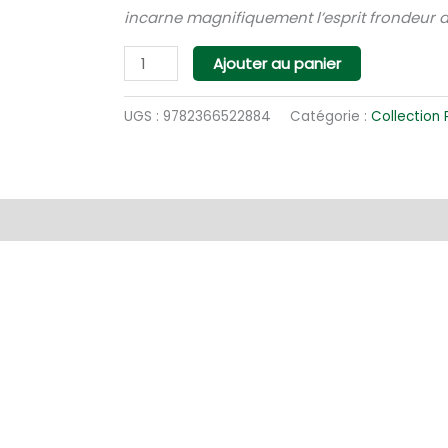
incarne magnifiquement l’esprit frondeur d
quantité
Ajouter au panier
de
Le
UGS :
9782366522884
Catégorie :
Collection
dernier
comte
cathare
entaires