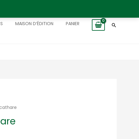
TS
MAISON D’ÉDITION
PANIER
Recherch
 cathare
hare