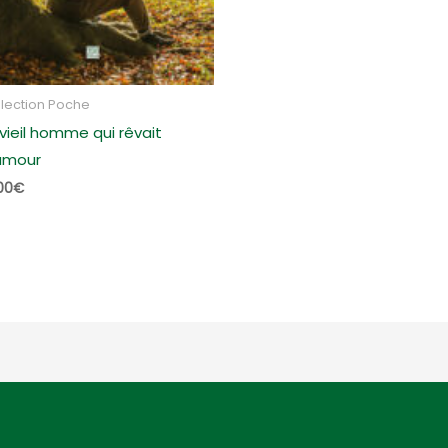
lection Poche
 vieil homme qui rêvait
amour
00
€