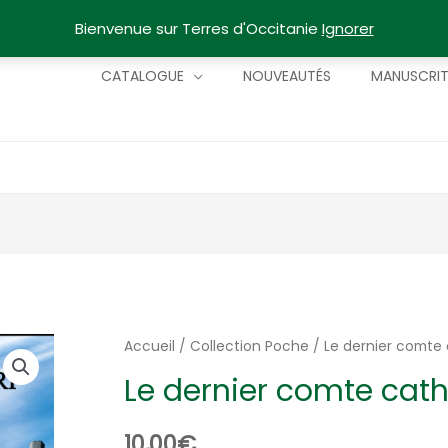
Bienvenue sur Terres d'Occitanie
Ignorer
CATALOGUE
NOUVEAUTÉS
MANUSCRI
Accueil
/
Collection Poche
/ Le dernier comte
Le dernier comte cat
10,00
€