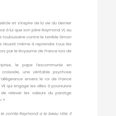
iècle et s’inspire de la vie du dernier
ce à lui que son père Raymond VI, au
le toulousaine contre le terrible Simon
te réussit même à reprendre tous les
ors par le Royaume de France lors de
mprise, le pape l’excommunie en
e croisade, une véritable psychose
’allégeance envers le roi de France
II qui engage les villes à poursuivre
e de relever les valeurs du paratge
» ?
 le comte Raymond a le beau rôle. Il