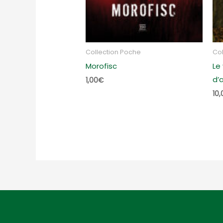
Collection Poche
Col
Morofisc
Le
d’
1,00
€
10,