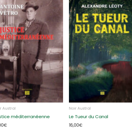
r Austral
Noir Austral
stice méditerranéenne
Le Tueur du Canal
00
€
16,00
€