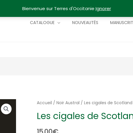
Bienvenue sur Terres d'Occitanie
Ignorer
CATALOGUE
NOUVEAUTÉS
MANUSCRI
Accueil
/
Noir Austral
/ Les cigales de Scotland
Les cigales de Scotla
15,00
€