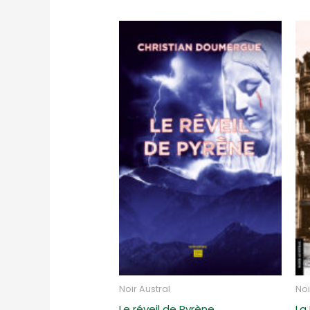
Noir Austral
Noi
Le réveil de Pyrène
La