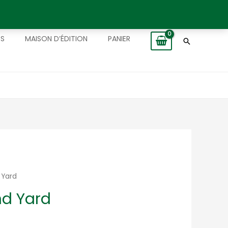
TS
MAISON D’ÉDITION
PANIER
Recherch
 Yard
nd Yard