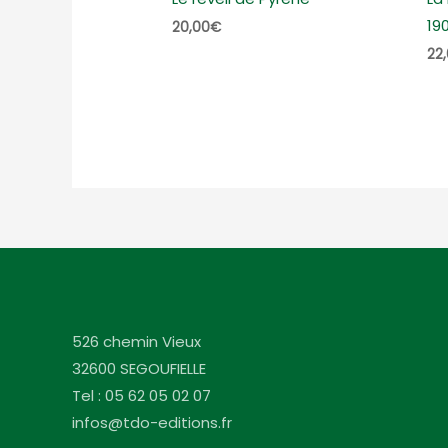
19
20,00
€
22
526 chemin Vieux
32600 SEGOUFIELLE
Tel : 05 62 05 02 07
infos@tdo-editions.fr