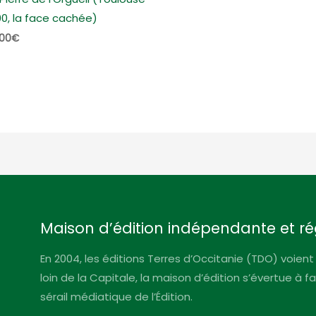
00, la face cachée)
,00
€
Maison d’édition indépendante et ré
En 2004, les éditions Terres d’Occitanie (TDO) voient 
loin de la Capitale, la maison d’édition s’évertue à 
sérail médiatique de l’Édition.