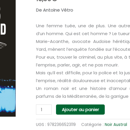
De Antoine Vétro
Une femme tuée, une de plus. Une autre
d’un homme. Qui est cet homme ? Le tueur
Marie-Acanthe, avocate Audoise hérétiq
Yard, mènent l’enquête fondée sur l’écoute
Pour eux, trouver le criminel, au plus vite,
l’emprise, parler, agir, et ne pas mourir.
Mais qu’il est difficile, pour la police et la j
l’emprise, réalité douloureuse et inaccepta
Un roman noir et une histoire d’amour s
parfums de la Méditerranée, de la garrigue e
quantité
Ajouter au panier
de
Les
UGS :
9782366523119
Catégorie :
Noir Austral