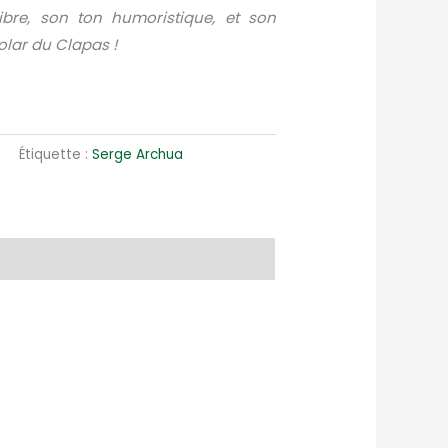
libre, son ton humoristique, et son
olar du Clapas !
l
Étiquette :
Serge Archua