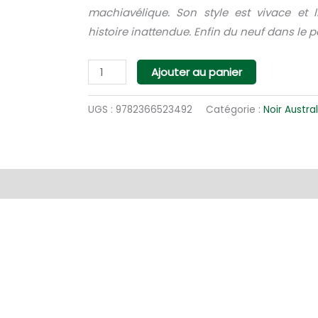
machiavélique. Son style est vivace et 
histoire inattendue. Enfin du neuf dans le p
quantité
Ajouter au panier
de
Les
UGS :
9782366523492
Catégorie :
Noir Austra
vanités
du
Clapas
entaires