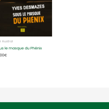
r Austral
us le masque du Phénix
,00
€