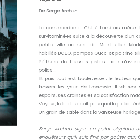
De Serge Archua
La commandante Chloé Lombars mène ta
survitaminées suite à la découverte d’un c
petite ville au nord de Montpellier. Ma
habillée BCBG, pompes Gucci et poitrine s
Pléthore de fausses pistes : rien n’avan
police…
Et puis tout est bouleversé : le lecteur qu
travers les yeux de l’assassin. Il vit s
espoirs, ses craintes et sa satisfaction ma
Voyeur, le lecteur sait pourquoi la police é
Un grain de sable dans la vaniteuse horloge
Serge Archua signe un polar atypique où
enquêteurs qu’il suit, finit par goûter aux 