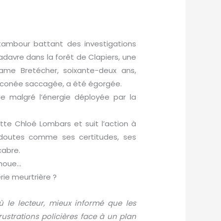
mbour battant des investigations
adavre dans la forêt de Clapiers, une
dame Bretécher, soixante-deux ans,
iliconée saccagée, a été égorgée.
ce malgré l’énergie déployée par la
itte Chloé Lombars et suit l’action à
es doutes comme ses certitudes, ses
cabre.
choue…
rie meurtrière ?
 le lecteur, mieux informé que les
frustrations policières face à un plan