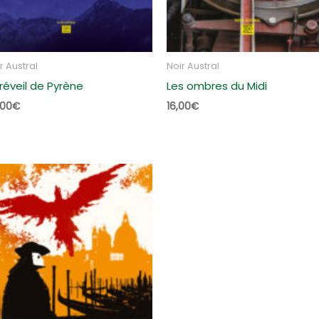
r Austral
Noir Austral
 réveil de Pyrène
Les ombres du Midi
,00
€
16,00
€