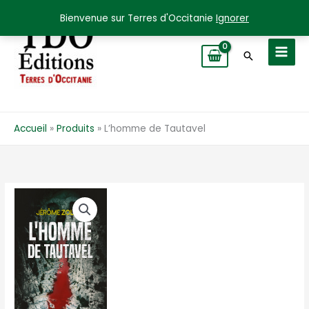
Aller
Bienvenue sur Terres d'Occitanie
Ignorer
au
contenu
Recherche
Accueil
Produits
L’homme de Tautavel