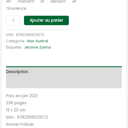
en maniant la dérision et
l’insolence.
quantité
Ajouter au panier
de
L'homme
UGS :
9782366523072
de
Catégorie :
Noir Austral
Étiquette :
Jérôme Zolma
Tautavel
Description
Informations complémentaires
Paru en juin 2021
236 pages
13 x 20 cm
Isbn : 9782366523072
Roman Policier