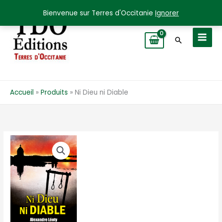
Aller
Bienvenue sur Terres d'Occitanie
Ignorer
au
contenu
Recherche
Accueil
Produits
Ni Dieu ni Diable