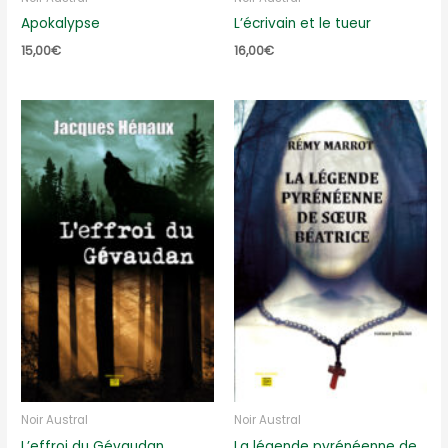
Apokalypse
L’écrivain et le tueur
15,00
€
16,00
€
Noir Austral
Noir Austral
L’effroi du Gévaudan
La légende pyrénéenne de