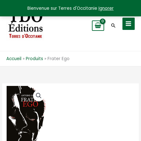
Aller
Bienvenue sur Terres d'Occitanie
Ignorer
au
contenu
Recherche
Accueil
Produits
Frater Ego