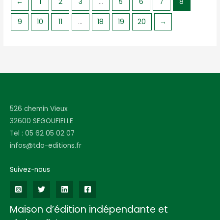
←
1
2
3
…
5
6
7
8
9
10
11
…
18
19
20
→
526 chemin Vieux
32600 SEGOUFIELLE
Tel : 05 62 05 02 07
infos@tdo-editions.fr
Suivez-nous
Maison d’édition indépendante et