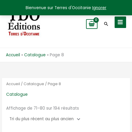
Aller
Bienvenue sur Terres d'Occitanie
Ignorer
au
contenu
Recherche
Accueil
Catalogue
Page 8
Accueil
/
Catalogue
/ Page 8
Catalogue
Trié
Affichage de 71–80 sur 194 résultats
du
plus
récent
au
plus
ancien