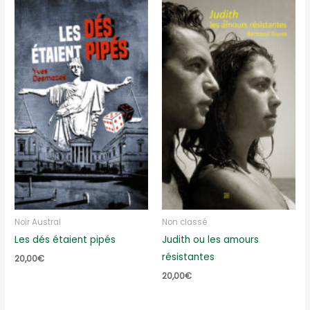
Noir Austral
Non classé
Les dés étaient pipés
Judith ou les amours
résistantes
20,00
€
20,00
€