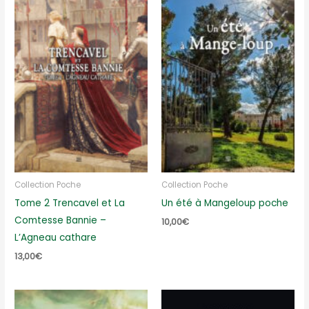
Collection Poche
Collection Poche
Tome 2 Trencavel et La
Un été à Mangeloup poche
Comtesse Bannie –
10,00
€
L’Agneau cathare
13,00
€