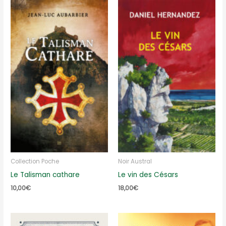
Collection Poche
Noir Austral
Le Talisman cathare
Le vin des Césars
10,00
€
18,00
€