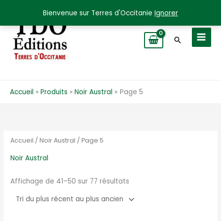
Aller
Bienvenue sur Terres d'Occitanie
Ignorer
au
contenu
Recherche
Accueil
Produits
Noir Austral
Page 5
Accueil
/
Noir Austral
/ Page 5
Noir Austral
Trié
Affichage de 41–50 sur 77 résultats
du
plus
récent
au
plus
ancien