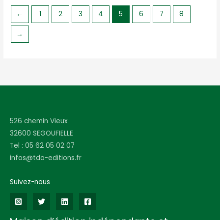
←
1
2
3
4
5
6
7
8
→
526 chemin Vieux
32600 SEGOUFIELLE
Tel : 05 62 05 02 07
infos@tdo-editions.fr
Suivez-nous