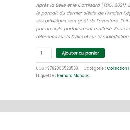
Après la Belle et le Camisard (TDO, 2021)
le portrait du dernier siècle de l’Ancien R
ses privilèges, son goût de l’aventure. Et il
par un style parfaitement maîtrisé. Sous l
référence sur le XVIIIe et sur la malédicti
quantité
Ajouter au panier
de
Sous
UGS :
9782366523539
Catégorie :
Collection 
le
Étiquette :
Bernard Mahoux
regard
de
la
entaires
bête