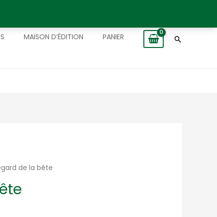
TS
MAISON D’ÉDITION
PANIER
Recherch
egard de la bête
bête