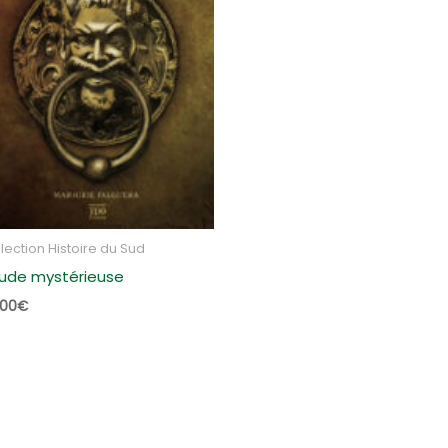
lection Histoire du Sud
Aude mystérieuse
,00
€