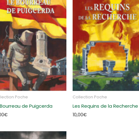
lection Poche
Collection Poche
 Bourreau de Puigcerda
Les Requins de la Recherche
00
€
10,00
€