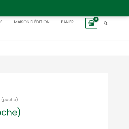
TS
MAISON D’ÉDITION
PANIER
Recherch
 (poche)
oche)