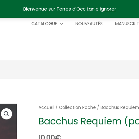
Bienvenue sur Terres d'Occitanie
Ignorer
CATALOGUE
NOUVEAUTÉS
MANUSCRI
Accueil
/
Collection Poche
/ Bacchus Requiem
Bacchus Requiem (p
10,00
€