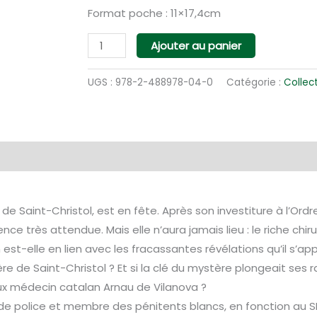
Format poche : 11×17,4cm
quantité
Ajouter au panier
de
Bacchus
UGS :
978-2-488978-04-0
Catégorie :
Collec
Requiem
(poche)
entaires
de Saint-Christol, est en fête. Après son investiture à l’Ordr
nce très attendue. Mais elle n’aura jamais lieu : le riche ch
 est-elle en lien avec les fracassantes révélations qu’il s’app
 de Saint-Christol ? Et si la clé du mystère plongeait ses r
meux médecin catalan Arnau de Vilanova ?
 de police et membre des pénitents blancs, en fonction au S