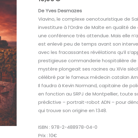
De Yves Desmazes
Viavino, le complexe oenotouristique de Sai
investiture à l’Ordre de Malte en qualité de 
une conférence très attendue. Mais elle n’aur
est enlevé peu de temps avant son intervent
avec les fracassantes révélations qu’il s’app
prestigieuse commanderie hospitalière de Sai
mystère plongeait ses racines au XIVe siècle
célébré par le fameux médecin catalan Arn
Il faudra à Kevin Normand, capitaine de po
en fonction au SRPJ de Montpellier, toute so
prédictive – portrait-robot ADN – pour dé
qui trouve son origine en 1348.
ISBN : 978-2-488978-04-0
Prix : 10€