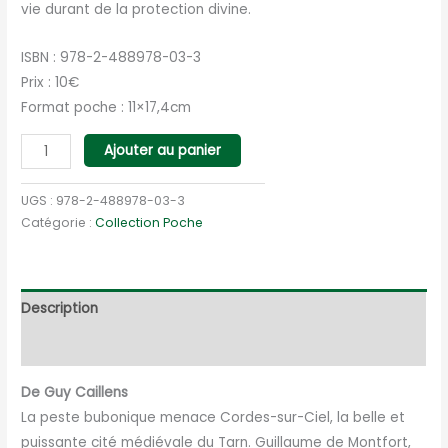
vie durant de la protection divine.
ISBN : 978-2-488978-03-3
Prix : 10€
Format poche : 11×17,4cm
quantité
Ajouter au panier
de
Le
UGS :
978-2-488978-03-3
templier
Catégorie :
Collection Poche
de
Cordes
(poche)
Description
Informations complémentaires
De Guy Caillens
La peste bubonique menace Cordes-sur-Ciel, la belle et
puissante cité médiévale du Tarn. Guillaume de Montfort,