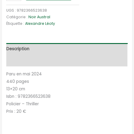
de
Le
UGS :
9782366523638
fantôme
Catégorie :
Noir Austral
Étiquette :
Alexandre Léoty
des
vignes
Description
Informations complémentaires
Paru en mai 2024
440 pages
13×20 cm
Isbn : 9782366523638
Policier – Thriller
Prix : 20 €