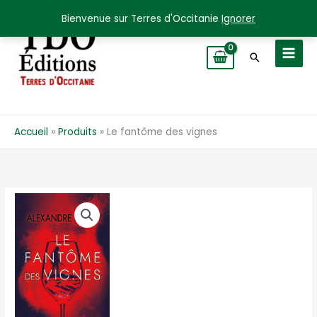
Aller
Bienvenue sur Terres d'Occitanie
Ignorer
au
contenu
Recherche
Accueil
Produits
Le fantôme des vignes