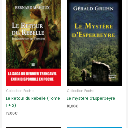
Collection Poche
Collection Poche
Le Retour du Rebelle (Tome
Le mystère d’Esperbeyre
1 + 2)
10,00
€
13,00
€