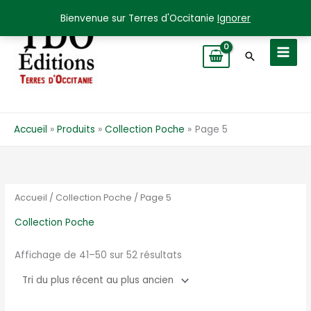
Aller
Bienvenue sur Terres d'Occitanie
Ignorer
au
contenu
Recherche
Accueil
Produits
Collection Poche
Page 5
Accueil
/
Collection Poche
/ Page 5
Collection Poche
Trié
Affichage de 41–50 sur 52 résultats
du
plus
récent
au
plus
ancien