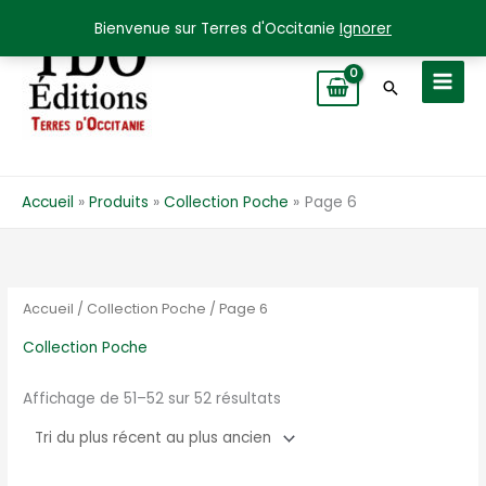
Aller
Bienvenue sur Terres d'Occitanie
Ignorer
au
contenu
Recherche
Accueil
Produits
Collection Poche
Page 6
Accueil
/
Collection Poche
/ Page 6
Collection Poche
Trié
Affichage de 51–52 sur 52 résultats
du
plus
récent
au
plus
ancien