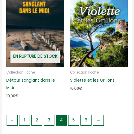
EN RUPTURE DE STOCK
Collection Poche
Collection Poche
Détour sanglant dans le
Violette et les Grillons
Midi
10,00
€
10,00
€
←
1
2
3
4
5
6
→