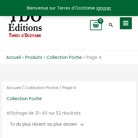
Aller
Bienvenue sur Terres d'Occitanie
Ignorer
au
contenu
Recherche
Accueil
Produits
Collection Poche
Page 4
Accueil
/
Collection Poche
/ Page 4
Collection Poche
Trié
Affichage de 31–40 sur 52 résultats
du
plus
récent
au
plus
ancien