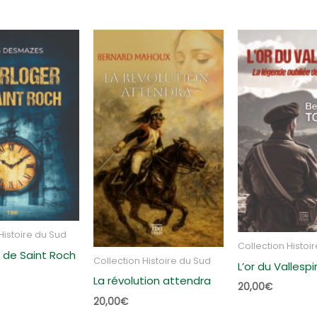
s
ent
s
ien
Histoire du Sud
Collection Histoi
r de Saint Roch
Collection Histoire du Sud
L’or du Vallespi
La révolution attendra
20,00
€
20,00
€