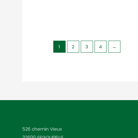
1
2
3
4
→
526 chemin Vieux
32600 SEGOUFIELLE