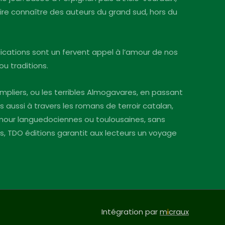
faire connaître des auteurs du grand sud, hors du
blications sont un fervent appel à l’amour de nos
ou traditions.
mpliers, ou les terribles Almogavares, en passant
s aussi à travers les romans de terroir catalan,
’amour languedociennes ou toulousaines, sans
ins, TDO éditions garantit aux lecteurs un voyage
Intégration par
m
i
craux