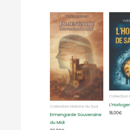
du
plu
réc
au
plu
anc
Collection 
L’Horloge
Collection Histoire du Sud
18,00
€
Ermengarde Souveraine
du Midi