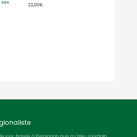
 ses
22,00
€
gionaliste
le jour. Basée à Perpignan puis à L’Isle-Jourdain,