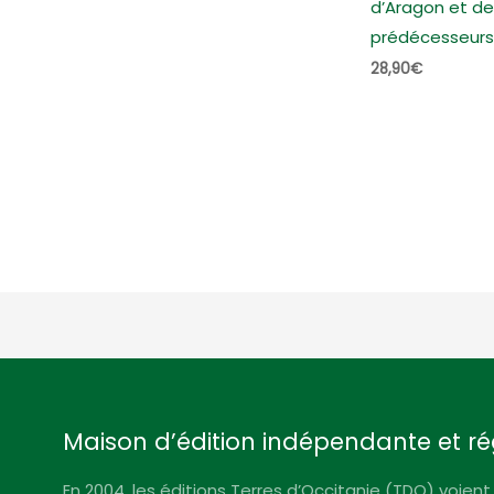
d’Aragon et de
prédécesseurs
28,90
€
Maison d’édition indépendante et ré
En 2004, les éditions Terres d’Occitanie (TDO) voient 