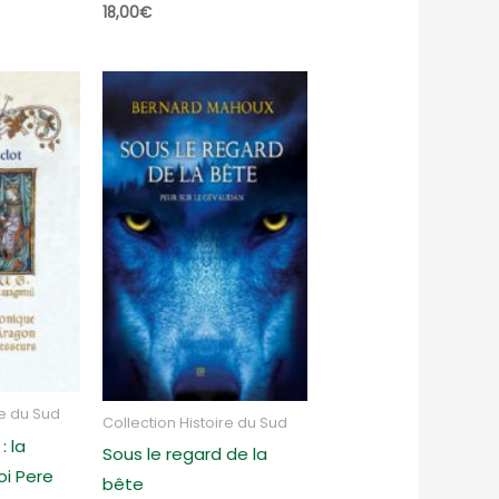
18,00
€
re du Sud
Collection Histoire du Sud
: la
Sous le regard de la
oi Pere
bête