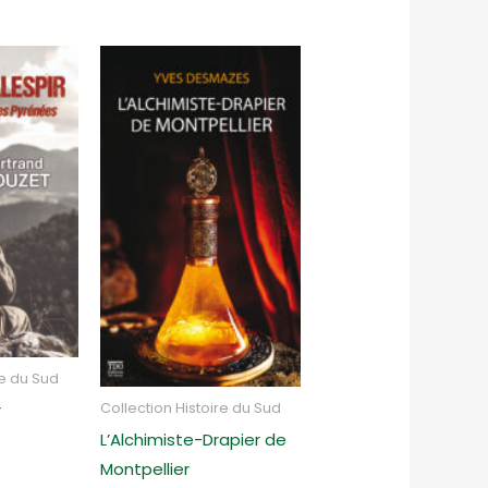
re du Sud
r
Collection Histoire du Sud
L’Alchimiste-Drapier de
Montpellier