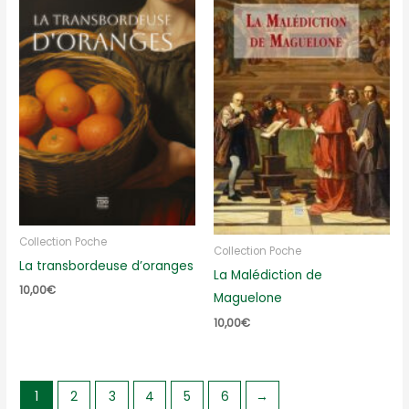
Collection Poche
Collection Poche
La transbordeuse d’oranges
La Malédiction de
10,00
€
Maguelone
10,00
€
1
2
3
4
5
6
→