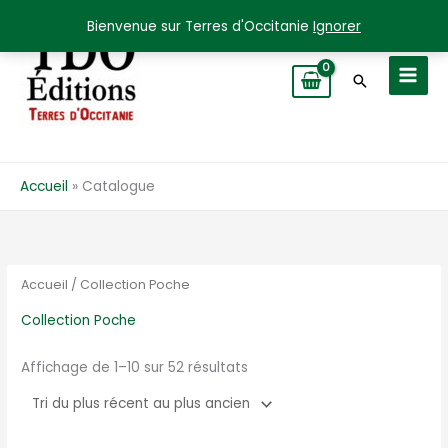
Aller
Bienvenue sur Terres d'Occitanie
Ignorer
au
contenu
Recherche
Accueil
Catalogue
Accueil
/ Collection Poche
Collection Poche
Trié
Affichage de 1–10 sur 52 résultats
du
plus
récent
au
plus
ancien